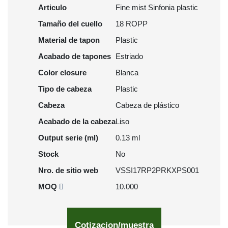
Articulo
Fine mist Sinfonia plastic
Tamaño del cuello
18 ROPP
Material de tapon
Plastic
Acabado de tapones
Estriado
Color closure
Blanca
Tipo de cabeza
Plastic
Cabeza
Cabeza de plástico
Acabado de la cabeza
Liso
Output serie (ml)
0.13 ml
Stock
No
Nro. de sitio web
VSSI17RP2PRKXPS001
MOQ
10.000
Cotizacion/muestra