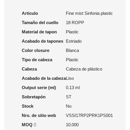
Articulo
Fine mist Sinfonia plastic
Tamaño del cuello
18 ROPP
Material de tapon
Plastic
Acabado de tapones
Estriado
Color closure
Blanca
Tipo de cabeza
Plastic
Cabeza
Cabeza de plástico
Acabado de la cabeza
Liso
Output serie (ml)
0.13 ml
Sobretapón
ST
Stock
No
Nro. de sitio web
VSSI17RP2PRK1PS001
MOQ
10.000