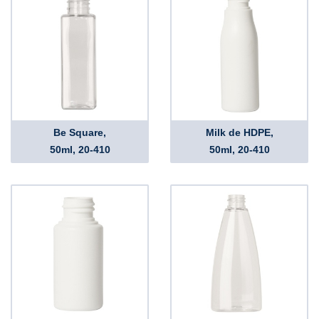
Be Square,
Milk de HDPE,
50ml, 20-410
50ml, 20-410