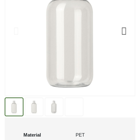
Material
PET