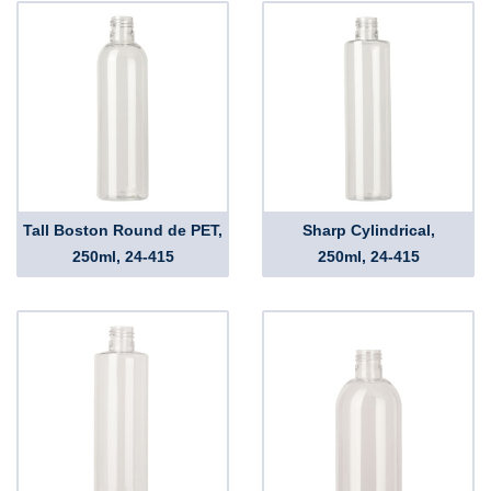
Tall Boston Round de PET,
Sharp Cylindrical,
250ml, 24-415
250ml, 24-415