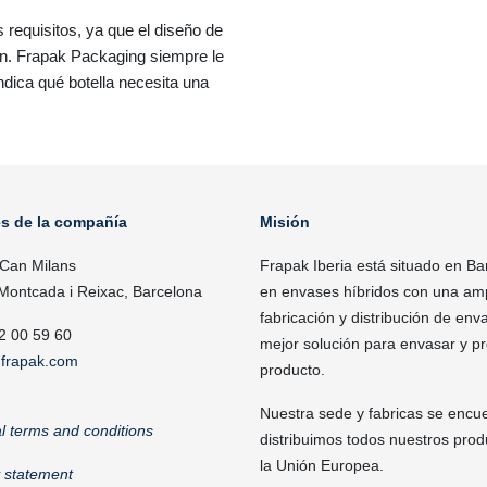
requisitos, ya que el diseño de
ión. Frapak Packaging siempre le
ndica qué botella necesita una
es de la compañía
Misión
 Can Milans
Frapak Iberia está situado en Ba
Montcada i Reixac, Barcelona
en envases híbridos con una ampl
fabricación y distribución de enva
2 00 59 60
mejor solución para envasar y p
frapak.com
producto.
Nuestra sede y fabricas se encu
l terms and conditions
distribuimos todos nuestros pro
la Unión Europea.
y statement