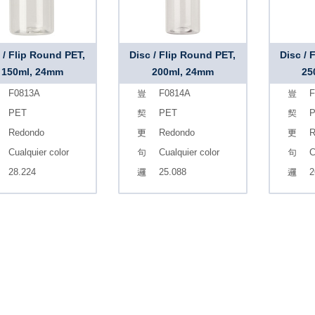
 / Flip Round PET,
Disc / Flip Round PET,
Disc / 
150ml, 24mm
200ml, 24mm
25
F0813A
F0814A
F
PET
PET
Redondo
Redondo
R
Cualquier color
Cualquier color
C
28.224
25.088
2