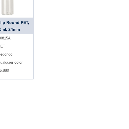
Flip Round PET,
0ml, 24mm
0815A
PET
edondo
ualquier color
6.880