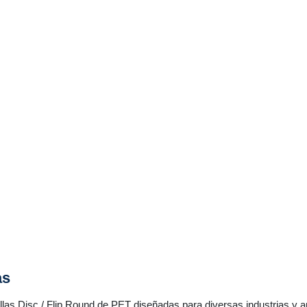
as
llas Disc / Flip Round de PET diseñadas para diversas industrias y 