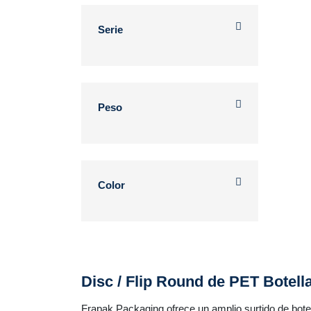
Serie
Peso
Color
Disc / Flip Round de PET Botell
Frapak Packaging ofrece un amplio surtido de bote