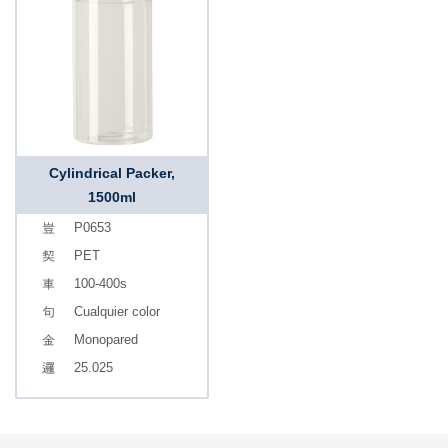
Cylindrical Packer,
1500ml
P0653
PET
100-400s
Cualquier color
Monopared
25.025