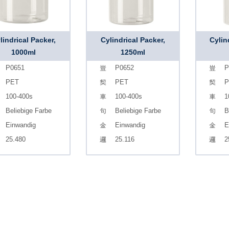
lindrical Packer,
Cylindrical Packer,
Cylin
1000ml
1250ml
P0651
P0652
P
PET
PET
P
100-400s
100-400s
1
Beliebige Farbe
Beliebige Farbe
B
Einwandig
Einwandig
E
25.480
25.116
2