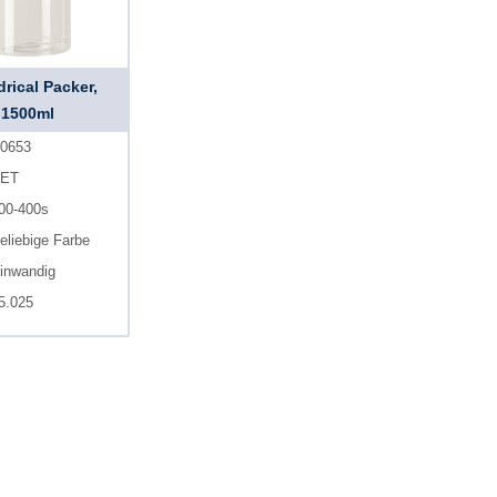
drical Packer,
1500ml
0653
ET
00-400s
eliebige Farbe
inwandig
5.025