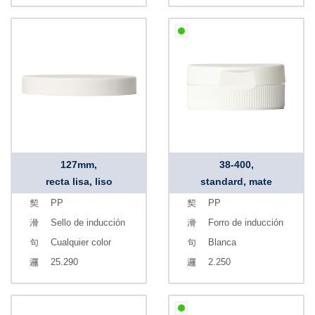
127mm,
38-400,
recta lisa, liso
standard, mate
PP
PP
Sello de inducción
Forro de inducción
Cualquier color
Blanca
25.290
2.250