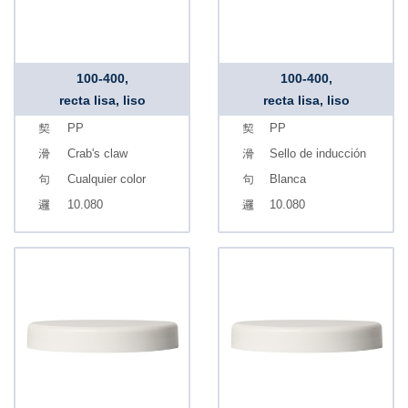
100-400,
100-400,
recta lisa, liso
recta lisa, liso
PP
PP
Crab's claw
Sello de inducción
Cualquier color
Blanca
10.080
10.080