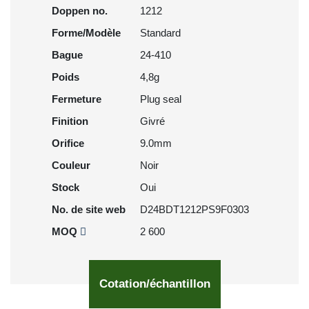
Doppen no.
1212
Forme/Modèle
Standard
Bague
24-410
Poids
4,8g
Fermeture
Plug seal
Finition
Givré
Orifice
9.0mm
Couleur
Noir
Stock
Oui
No. de site web
D24BDT1212PS9F0303
MOQ
2 600
Cotation/échantillon