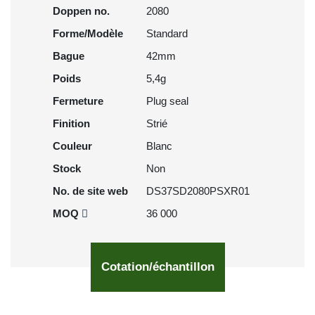
Doppen no.
2080
Forme/Modèle
Standard
Bague
42mm
Poids
5,4g
Fermeture
Plug seal
Finition
Strié
Couleur
Blanc
Stock
Non
No. de site web
DS37SD2080PSXR01
MOQ
36 000
Cotation/échantillon