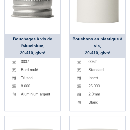
Bouchages à vis de
Bouchons en plastique à
l'aluminium,
vis,
20-410, givré
20-410, givré
0037
0052
Bord roulé
Standard
Tri seal
Insert
8 000
25 000
Aluminium argent
2.0mm
Blanc