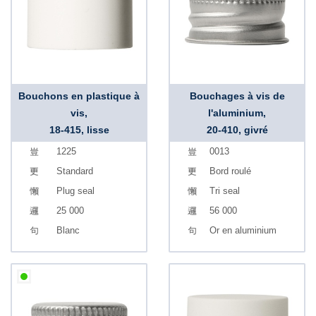
Bouchons en plastique à
Bouchages à vis de
vis,
l'aluminium,
18-415, lisse
20-410, givré
1225
0013
Standard
Bord roulé
Plug seal
Tri seal
25 000
56 000
Blanc
Or en aluminium