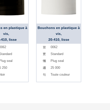
 en plastique à
Bouchons en plastique à
vis,
vis,
-410, lisse
20-410, lisse
0062
0062
Standard
Standard
Plug seal
Plug seal
6 250
25 000
Noir
Toute couleur