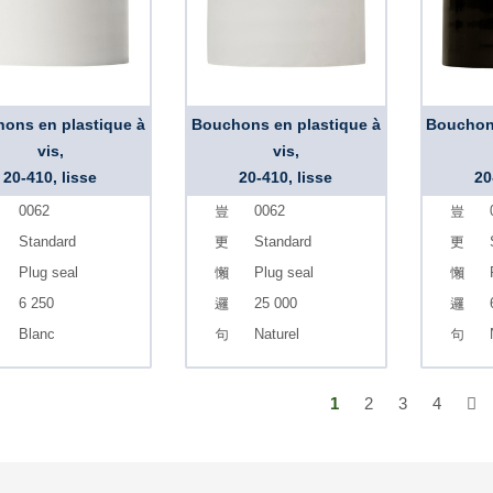
ons en plastique à
Bouchons en plastique à
Bouchons
vis,
vis,
20-410, lisse
20-410, lisse
20
0062
0062
Standard
Standard
Plug seal
Plug seal
6 250
25 000
Blanc
Naturel
1
2
3
4