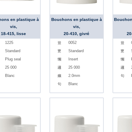
ons en plastique à
Bouchons en plastique à
Bouchons
vis,
vis,
18-415, lisse
20-410, givré
20
1225
0052
Standard
Standard
Plug seal
Insert
25 000
25 000
Blanc
2.0mm
Blanc