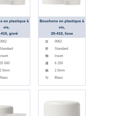
 en plastique à
Bouchons en plastique à
vis,
vis,
-410, givré
20-410, lisse
0062
0062
Standard
Standard
Insert
Insert
25 000
6 250
2.0mm
2.0mm
Blanc
Blanc