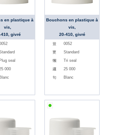
 en plastique à
Bouchons en plastique à
vis,
vis,
-410, givré
20-410, givré
0052
0052
Standard
Standard
Plug seal
Tri seal
25 000
25 000
Blanc
Blanc