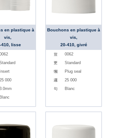
 en plastique à
Bouchons en plastique à
vis,
vis,
-410, lisse
20-410, givré
0062
0062
Standard
Standard
Insert
Plug seal
25 000
25 000
3.0mm
Blanc
Blanc