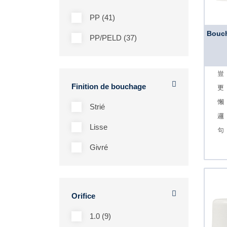
PP (41)
Bouch
PP/PELD (37)
Finition de bouchage
Strié
Lisse
Givré
Orifice
1.0 (9)