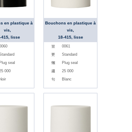
 en plastique à
Bouchons en plastique à
vis,
vis,
-415, lisse
18-415, lisse
0060
0061
Standard
Standard
Plug seal
Plug seal
25 000
25 000
Noir
Blanc