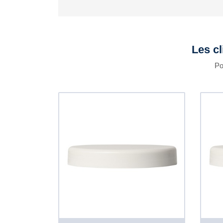
Les cl
Po