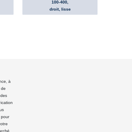
100-400,
droit, lisse
nce, à
 de
 des
ication
ous
n pour
votre
marché