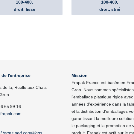
100-400,
100-400,
droit, lisse
droit, strié
 de l'entreprise
Mission
Frapak France est basée en Fra
s de la, Ruelle aux Chats
Gron. Nous sommes spécialistes
Gron
l'emballage plastique rigide avec
années d'expérience dans la fabr
86 65 99 16
et la distribution d’emballages v
frapak.com
garantissant la meilleure solutio
le packaging et la promotion de 
l terms and conditions
produit. Frapak est actif sur le 