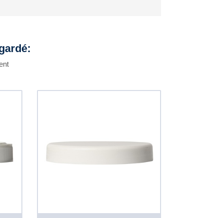
egardé:
ent