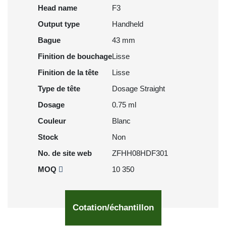
Head name
F3
Output type
Handheld
Bague
43 mm
Finition de bouchage
Lisse
Finition de la tête
Lisse
Type de tête
Dosage Straight
Dosage
0.75 ml
Couleur
Blanc
Stock
Non
No. de site web
ZFHH08HDF301
MOQ
10 350
Cotation/échantillon