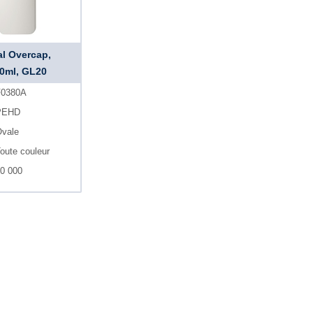
l Overcap,
0ml, GL20
0380A
PEHD
vale
oute couleur
0 000