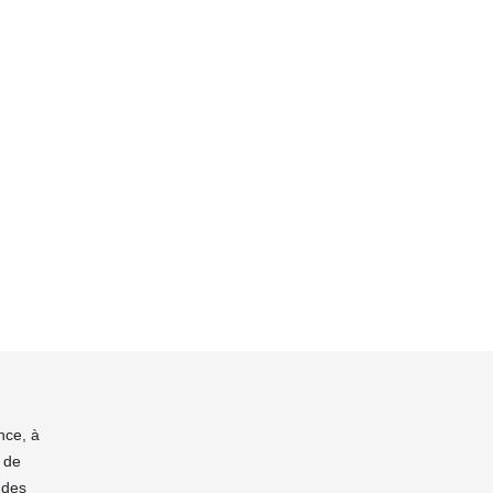
nce, à
 de
 des