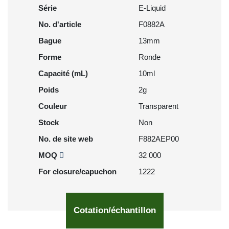
Série
E-Liquid
No. d'article
F0882A
Bague
13mm
Forme
Ronde
Capacité (mL)
10ml
Poids
2g
Couleur
Transparent
Stock
Non
No. de site web
F882AEP00
MOQ
32 000
For closure/capuchon
1222
Cotation/échantillon