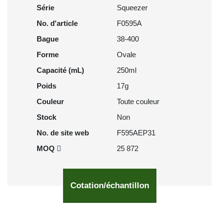
Série
Squeezer
No. d'article
F0595A
Bague
38-400
Forme
Ovale
Capacité (mL)
250ml
Poids
17g
Couleur
Toute couleur
Stock
Non
No. de site web
F595AEP31
MOQ
25 872
Cotation/échantillon