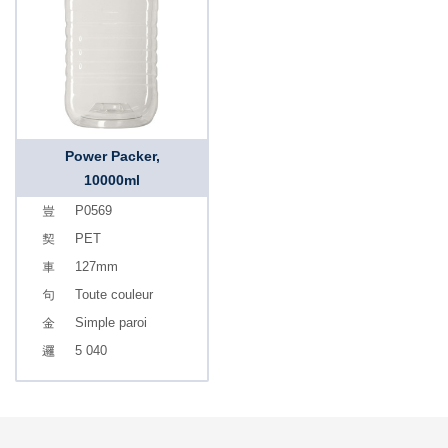
Power Packer,
10000ml
P0569
PET
127mm
Toute couleur
Simple paroi
5 040