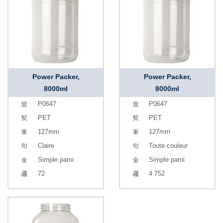
Power Packer,
Power Packer,
8000ml
8000ml
P0647
P0647
PET
PET
127mm
127mm
Claire
Toute couleur
Simple paroi
Simple paroi
72
4 752