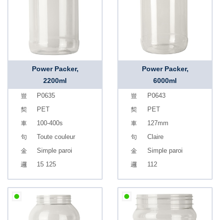
Power Packer,
Power Packer,
2200ml
6000ml
P0635
P0643
PET
PET
100-400s
127mm
Toute couleur
Claire
Simple paroi
Simple paroi
15 125
112