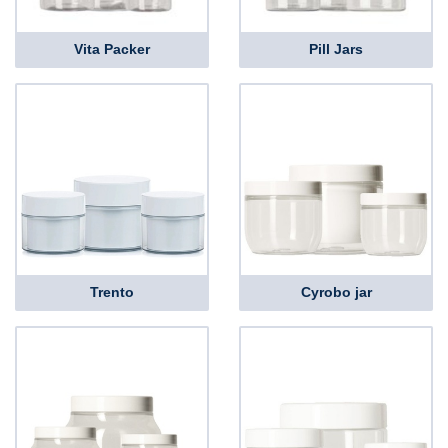
Vita Packer
Pill Jars
Trento
Cyrobo jar