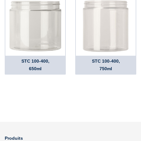
STC 100-400,
STC 100-400,
650ml
750ml
Produits