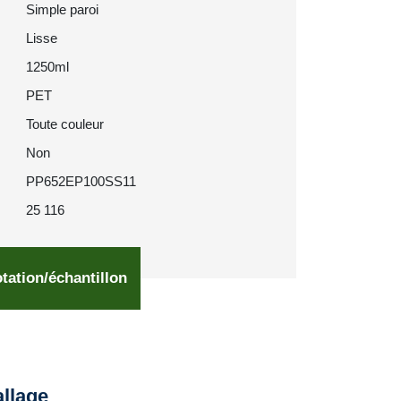
Simple paroi
Lisse
1250ml
PET
Toute couleur
Non
PP652EP100SS11
25 116
tation/échantillon
llage