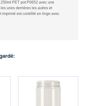
ce 1250ml PET pot P0652 avec une
es unes derrières les autres et
t imprimé est contrôlé en linge avec
egardé: