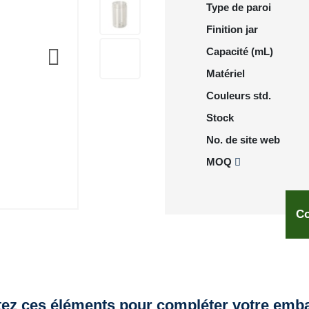
Type de paroi
Finition jar
Capacité (mL)
Matériel
Couleurs std.
Stock
No. de site web
MOQ
Co
tez ces éléments pour compléter votre emba