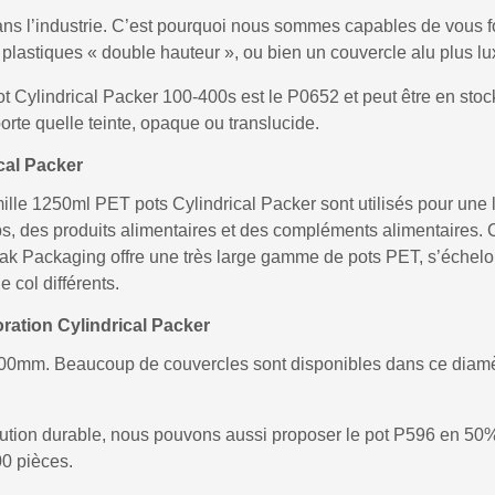
ans l’industrie. C’est pourquoi nous sommes capables de vous fo
plastiques « double hauteur », ou bien un couvercle alu plus l
t Cylindrical Packer 100-400s est le P0652 et peut être en stoc
orte quelle teinte, opaque ou translucide.
cal Packer
famille 1250ml PET pots Cylindrical Packer sont utilisés pour u
ubs, des produits alimentaires et des compléments alimentaire
apak Packaging offre une très large gamme de pots PET, s’échel
 col différents.
ration Cylindrical Packer
100mm. Beaucoup de couvercles sont disponibles dans ce diamè
olution durable, nous pouvons aussi proposer le pot P596 en
0 pièces.