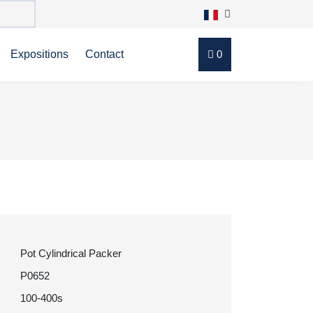
Expositions
Contact
0
Pot Cylindrical Packer
P0652
100-400s