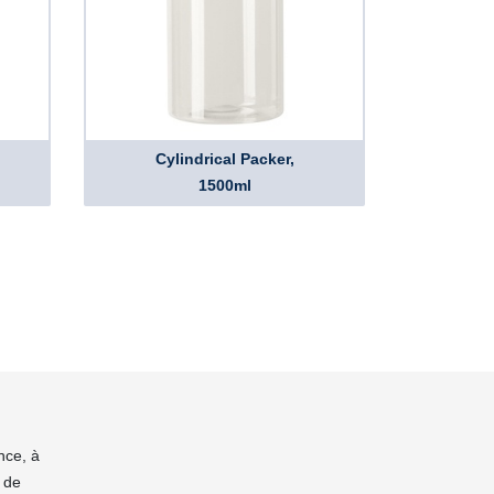
Cylindrical Packer,
1500ml
nce, à
 de