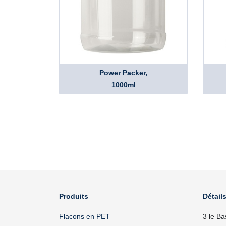
Power Packer,
1000ml
Produits
Détails
Flacons en PET
3 le Ba