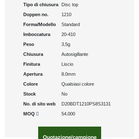
Tipo di chiusura
Disc top
Doppen no.
1210
Forma/Modello
Standard
Imboccatura
20-410
Peso
3,5g
Chiusura
Autosigillante
Finitura
Liscio
Apertura
8.0mm
Colore
Qualsiasi colore
Stock
No
No. di sito web
D20BDT1210PS8S3131
MOQ
54.000
Quotazione/campione