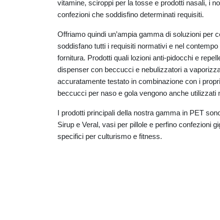
vitamine, sciroppi per la tosse e prodotti nasali, i n
confezioni che soddisfino determinati requisiti.
Offriamo quindi un’ampia gamma di soluzioni per con
soddisfano tutti i requisiti normativi e nel contempo
fornitura. Prodotti quali lozioni anti-pidocchi e repell
dispenser con beccucci e nebulizzatori a vaporizz
accuratamente testato in combinazione con i propri f
beccucci per naso e gola vengono anche utilizzati ne
I prodotti principali della nostra gamma in PET so
Sirup e Veral, vasi per pillole e perfino confezioni gig
specifici per culturismo e fitness.