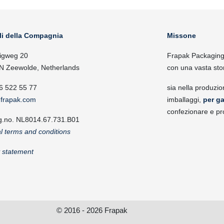
li della Compagnia
Missone
igweg 20
Frapak Packaging, 
N Zeewolde, Netherlands
con una vasta sto
6 522 55 77
sia nella produzio
frapak.com
imballaggi,
per ga
confezionare e pr
g.no. NL8014.67.731.B01
l terms and conditions
y statement
© 2016 - 2026 Frapak