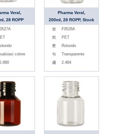
arma Veral,
Pharma Veral,
ml, 28 ROPP
200ml, 28 ROPP, Stock
0527A
F0528A
ET
PET
otondo
Rotondo
ualsiasi colore
Transparente
6.880
2.484