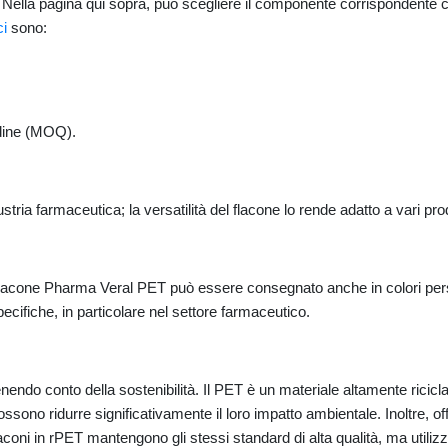
 Nella pagina qui sopra, può scegliere il componente corrispondente 
ci
sono:
rdine (MOQ).
stria farmaceutica; la versatilità del flacone lo rende adatto a vari prodo
il flacone Pharma Veral PET può essere consegnato anche in colori per
ecifiche, in particolare nel settore farmaceutico.
endo conto della sostenibilità. Il PET è un materiale altamente riciclabil
 possono ridurre significativamente il loro impatto ambientale. Inoltre,
aconi in rPET mantengono gli stessi standard di alta qualità, ma utilizz