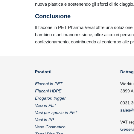
nuova plastica e sostenendo gli sforzi di riciclaggio
Conclusione
Il flacone in PET Pharma Veral offre una soluzione d
bambino e antimanomissione, oltre ai colori personal
confezionamento, contribuendo al contempo alle prat
Prodotti
Dettag
Flaconi in PET
Werktu
Flaconi HDPE
3899 A
Erogatori trigger
0031 3
Vasi in PET
sales@
Vasi per spezie in PET
Vasi in PP
VAT re
Vaso Cosmetico
Genera
Tappi Disc Top