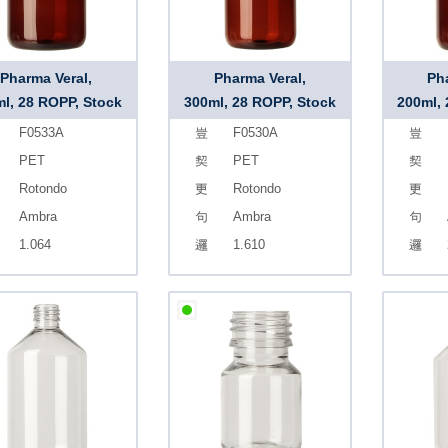
Pharma Veral,
Pharma Veral,
Ph
l, 28 ROPP, Stock
300ml, 28 ROPP, Stock
200ml,
F0533A
F0530A
PET
PET
Rotondo
Rotondo
Ambra
Ambra
1.064
1.610