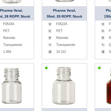
Pharma Veral,
Pharma Veral,
Ph
l, 28 ROPP, Stock
30ml, 28 ROPP, Stock
150
F0533A
F0522A
F
PET
PET
P
Rotondo
Rotondo
R
Transparente
Transparente
Q
1.064
14.212
2