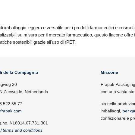
.
i imballaggio leggera e versatile per i prodotti farmaceutici e cosmeti
izzabili su misura per il mercato farmaceutico, questo flacone offre fle
iche sostenibili grazie all'uso di rPET.
li della Compagnia
Missone
igweg 20
Frapak Packaging, 
N Zeewolde, Netherlands
con una vasta sto
6 522 55 77
sia nella produzio
frapak.com
imballaggi,
per ga
confezionare e pr
g.no. NL8014.67.731.B01
l terms and conditions