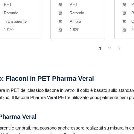
PET
PET
P
Rotondo
Rotondo
R
Transparente
Ambra
Q
1.920
1.920
2
1
2
io: Flaconi in PET Pharma Veral
a in PET del classico flacone in vetro. Il collo è basato sullo standar
ino. Il flacone Pharma Veral PET è utilizzato principalmente per i p
 Pharma Veral
renti e ambrati, ma possono anche essere realizzati su misura in colo