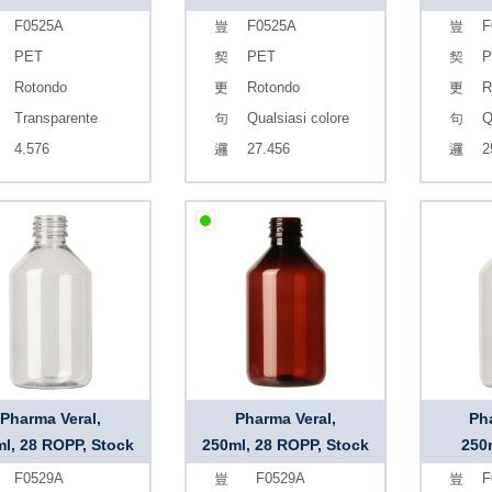
F0525A
F0525A
F
PET
PET
P
Rotondo
Rotondo
R
Transparente
Qualsiasi colore
Q
4.576
27.456
2
Pharma Veral,
Pharma Veral,
Ph
l, 28 ROPP, Stock
250ml, 28 ROPP, Stock
250
F0529A
F0529A
F