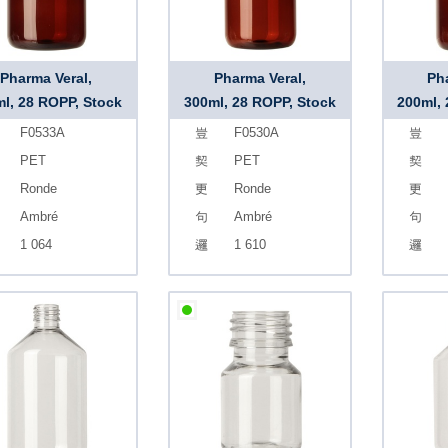
Pharma Veral,
Pharma Veral,
Ph
l, 28 ROPP, Stock
300ml, 28 ROPP, Stock
200ml,
F0533A
F0530A
PET
PET
Ronde
Ronde
Ambré
Ambré
1 064
1 610