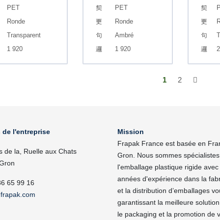
PET
PET
Ronde
Ronde
R
Transparent
Ambré
T
1 920
1 920
2
1
2
 de l'entreprise
Mission
Frapak France est basée en Fra
s de la, Ruelle aux Chats
Gron. Nous sommes spécialistes
Gron
l'emballage plastique rigide avec
années d'expérience dans la fabr
86 65 99 16
et la distribution d’emballages v
frapak.com
garantissant la meilleure solutio
le packaging et la promotion de 