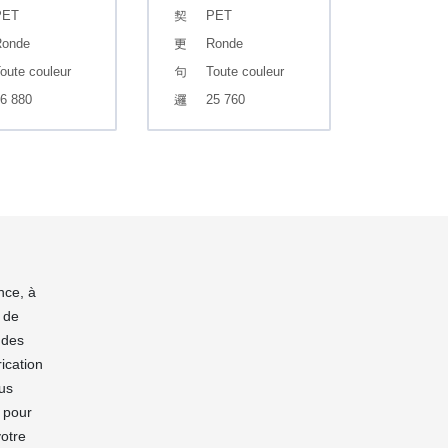
PET
PET
onde
Ronde
oute couleur
Toute couleur
6 880
25 760
nce, à
 de
 des
ication
ous
n pour
votre