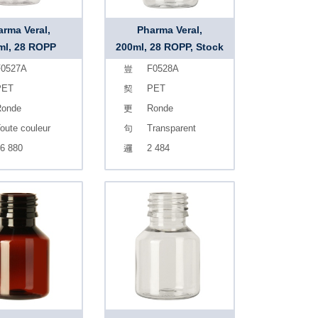
arma Veral,
Pharma Veral,
ml, 28 ROPP
200ml, 28 ROPP, Stock
0527A
F0528A
PET
PET
onde
Ronde
oute couleur
Transparent
6 880
2 484