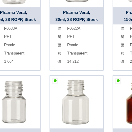
Pharma Veral,
Pharma Veral,
Ph
l, 28 ROPP, Stock
30ml, 28 ROPP, Stock
150
F0533A
F0522A
F
PET
PET
Ronde
Ronde
R
Transparent
Transparent
T
1 064
14 212
2