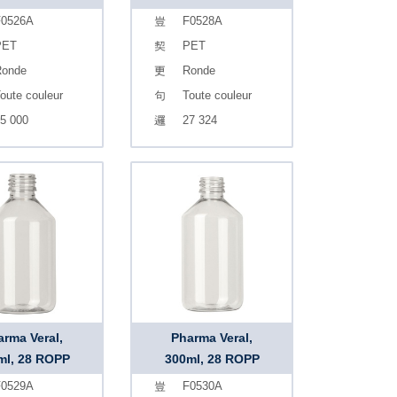
0526A
F0528A
PET
PET
onde
Ronde
oute couleur
Toute couleur
5 000
27 324
arma Veral,
Pharma Veral,
ml, 28 ROPP
300ml, 28 ROPP
0529A
F0530A