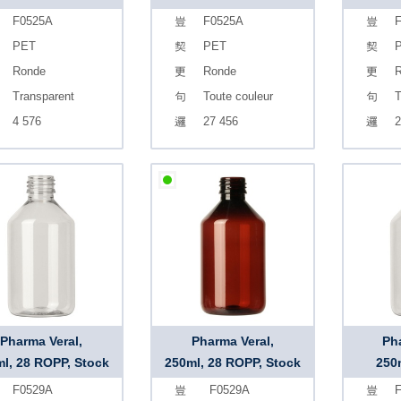
F0525A
F0525A
F
PET
PET
Ronde
Ronde
R
Transparent
Toute couleur
T
4 576
27 456
2
Pharma Veral,
Pharma Veral,
Ph
l, 28 ROPP, Stock
250ml, 28 ROPP, Stock
250
F0529A
F0529A
F