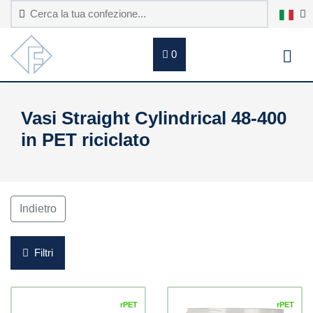
0
Vasi Straight Cylindrical 48-400
in PET riciclato
Indietro
Filtri
rPET
rPET