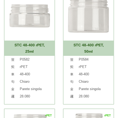
STC 48-400 rPET,
STC 48-400 rPET,
25ml
50ml
P0582
P0584
rPET
rPET
48-400
48-400
Chiaro
Chiaro
Parete singola
Parete singola
28.080
28.080
rPET
rPET