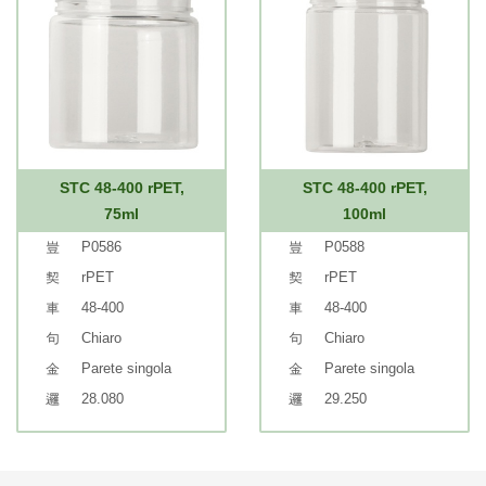
STC 48-400 rPET,
STC 48-400 rPET,
75ml
100ml
P0586
P0588
rPET
rPET
48-400
48-400
Chiaro
Chiaro
Parete singola
Parete singola
28.080
29.250