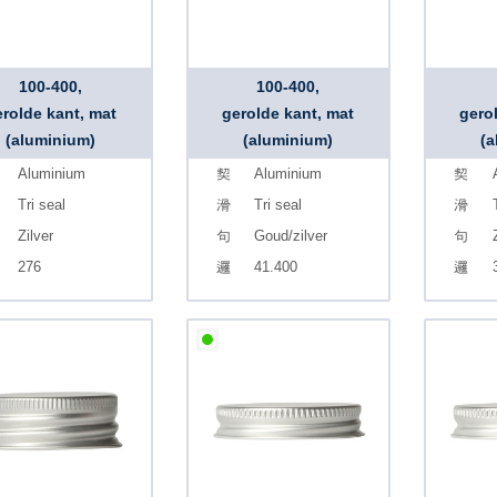
100-400,
100-400,
erolde kant, mat
gerolde kant, mat
gero
(aluminium)
(aluminium)
(a
Aluminium
Aluminium
Tri seal
Tri seal
Zilver
Goud/zilver
276
41.400