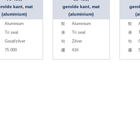
erolde kant, mat
gerolde kant, mat
gero
(aluminium)
(aluminium)
(a
Aluminium
Aluminium
Tri seal
Tri seal
T
Goud/zilver
Zilver
75.000
416