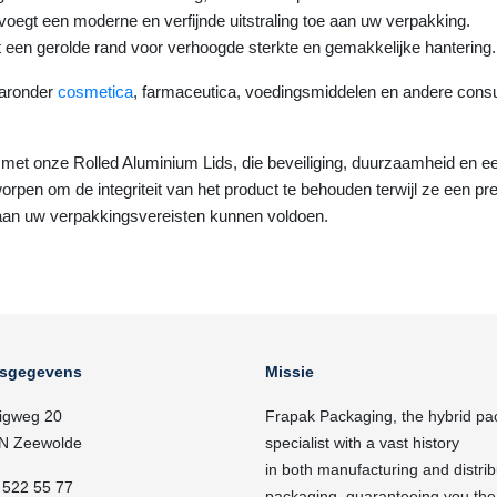
voegt een moderne en verfijnde uitstraling toe aan uw verpakking.
en gerolde rand voor verhoogde sterkte en gemakkelijke hantering.
aaronder
cosmetica
, farmaceutica, voedingsmiddelen en andere consum
et onze Rolled Aluminium Lids, die beveiliging, duurzaamheid en ee
orpen om de integriteit van het product te behouden terwijl ze een p
aan uw verpakkingsvereisten kunnen voldoen.
fsgegevens
Missie
igweg 20
Frapak Packaging, the hybrid pa
N Zeewolde
specialist with a vast history
in both manufacturing and distrib
 522 55 77
packaging, guaranteeing you the