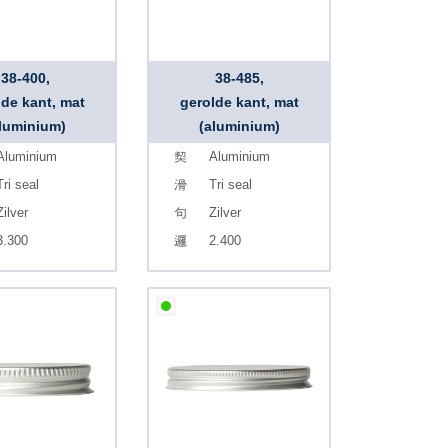
38-400,
38-485,
lde kant, mat
gerolde kant, mat
luminium)
(aluminium)
Aluminium
Aluminium
Tri seal
Tri seal
Zilver
Zilver
3.300
2.400