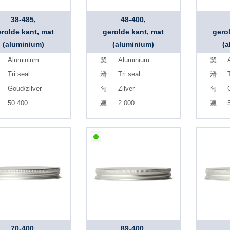
38-485,
48-400,
erolde kant, mat
gerolde kant, mat
gero
(aluminium)
(aluminium)
(a
Aluminium
Aluminium
Tri seal
Tri seal
T
Goud/zilver
Zilver
50.400
2.000
70-400,
89-400,