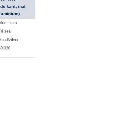
lde kant, mat
luminium)
Aluminium
ri seal
Goud/zilver
50.336