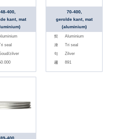
48-400,
70-400,
lde kant, mat
gerolde kant, mat
luminium)
(aluminium)
Aluminium
Aluminium
ri seal
Tri seal
Goud/zilver
Zilver
50.000
891
89-400,