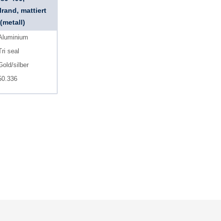
llrand, mattiert
(metall)
Aluminium
Tri seal
Gold/silber
50.336