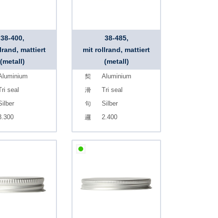
38-400,
38-485,
llrand, mattiert
mit rollrand, mattiert
(metall)
(metall)
Aluminium
Aluminium
Tri seal
Tri seal
Silber
Silber
3.300
2.400