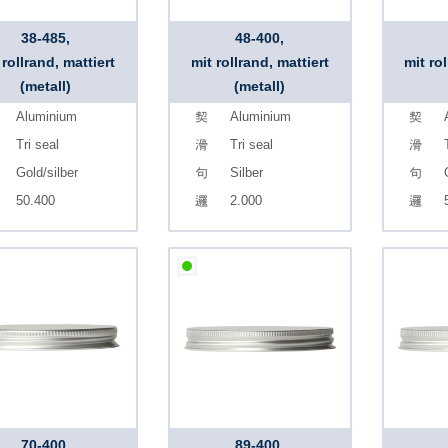
38-485,
48-400,
 rollrand, mattiert
mit rollrand, mattiert
mit ro
(metall)
(metall)
Aluminium
Aluminium
Tri seal
Tri seal
Gold/silber
Silber
50.400
2.000
70-400,
89-400,