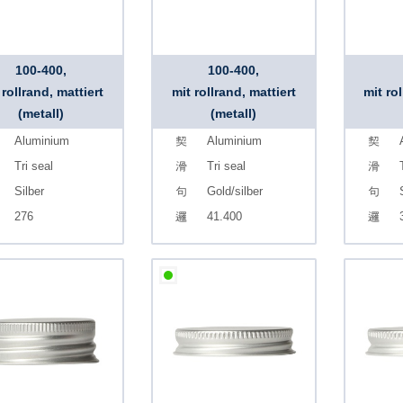
100-400,
100-400,
 rollrand, mattiert
mit rollrand, mattiert
mit ro
(metall)
(metall)
Aluminium
Aluminium
Tri seal
Tri seal
Silber
Gold/silber
276
41.400