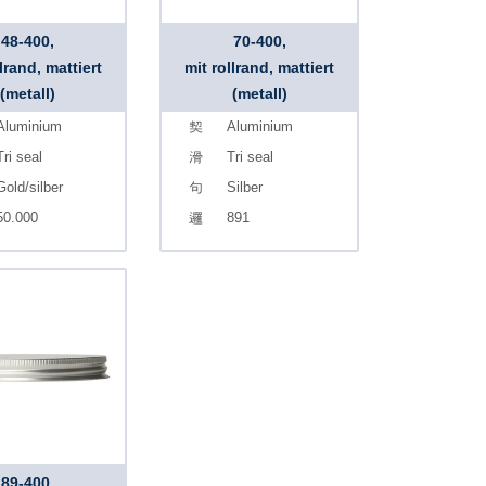
48-400,
70-400,
llrand, mattiert
mit rollrand, mattiert
(metall)
(metall)
Aluminium
Aluminium
Tri seal
Tri seal
Gold/silber
Silber
50.000
891
89-400,