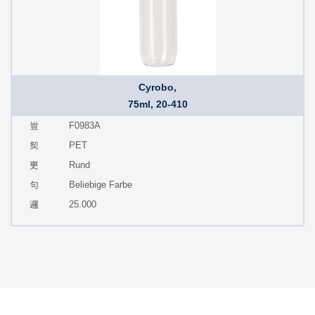
Cyrobo,
75ml, 20-410
F0983A
PET
Rund
Beliebige Farbe
25.000