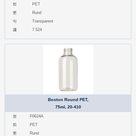
PET
Rund
Transparent
7.524
Boston Round PET,
75ml, 20-410
F0624A
PET
Rund