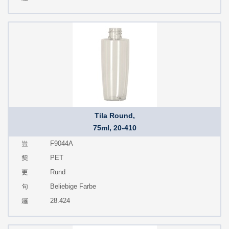
Tila Round,
75ml, 20-410
F9044A
PET
Rund
Beliebige Farbe
28.424