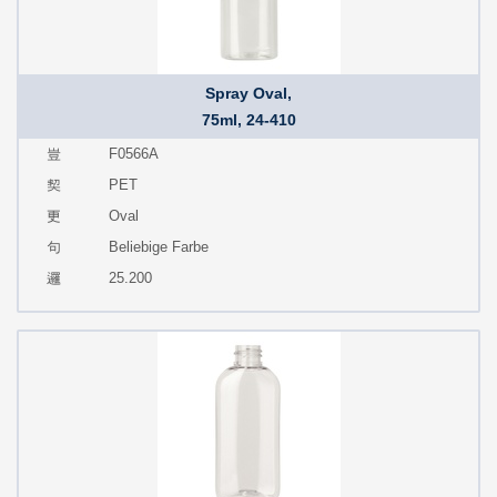
Spray Oval,
75ml, 24-410
F0566A
PET
Oval
Beliebige Farbe
25.200