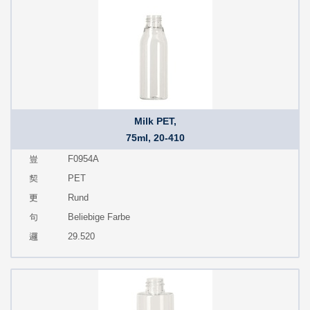
Milk PET,
75ml, 20-410
F0954A
PET
Rund
Beliebige Farbe
29.520