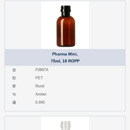
Pharma Mini,
75ml, 18 ROPP
F0897A
PET
Rund
Amber
6.840