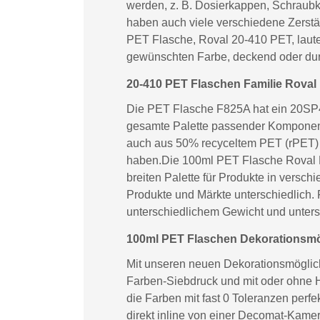
werden, z. B. Dosierkappen, Schraubk
haben auch viele verschiedene Zerstä
PET Flasche, Roval 20-410 PET, lautet
gewünschten Farbe, deckend oder dur
20-410 PET Flaschen Familie Roval
Die PET Flasche F825A hat ein 20SP41
gesamte Palette passender Komponent
auch aus 50% recyceltem PET (rPET) o
haben.Die 100ml PET Flasche Roval F
breiten Palette für Produkte in versc
Produkte und Märkte unterschiedlich.
unterschiedlichem Gewicht und unter
100ml PET Flaschen Dekorationsmög
Mit unseren neuen Dekorationsmöglichk
Farben-Siebdruck und mit oder ohne H
die Farben mit fast 0 Toleranzen perf
direkt inline von einer Decomat-Kamer