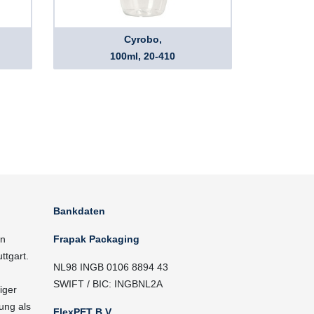
Cyrobo,
100ml, 20-410
Bankdaten
in
Frapak Packaging
ttgart.
NL98 INGB 0106 8894 43
SWIFT / BIC: INGBNL2A
iger
ung als
FlexPET B.V.