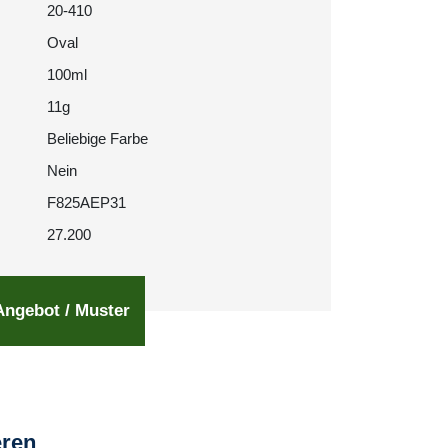
20-410
Oval
100ml
11g
Beliebige Farbe
Nein
F825AEP31
27.200
Angebot / Muster
eren