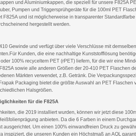
appen und Aluminiumkappen, die speziell für unsere F825A PE
uber, Pumpen und Triggersprühgeräte für die 100ml PET Flasch
 F825A und ist möglicherweise in transparenter Standardfarbe (k
chscheinend hergestellt werden.
0 Gewinde und verfügt über viele Verschlüsse mit demselben. 
en.Für Kunden, die eine nachhaltige Kunststofflösung benötig
der 100% recyceltem PET (rPET) liefern, für die wir eine Mi
825A sowie alle anderen Größen der 20-410 PET Flaschen der
hiedenen Märkten verwendet, z.B. Getränk. Die Verpackungsspezi
 Frapak Packaging bietet die größte Auswahl an PET Flaschen 
schiedlichen Halsgrößen.
lichkeiten für die F825A
eiten, die 2019 installiert wurden, können wir jetzt diese 100
eißfolienprägung anbieten. Da die 6 Farben in einem Durchgang
ekt ausgerichtet. Um einen 100% einwandfreien Druck zu gewähr
a inspiziert, die unseren Kunden ein Höchstmaß an AQL garanti