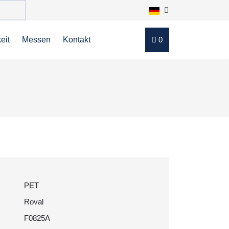
eit
Messen
Kontakt
0
PET
Roval
F0825A