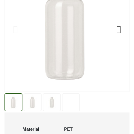
Material
PET