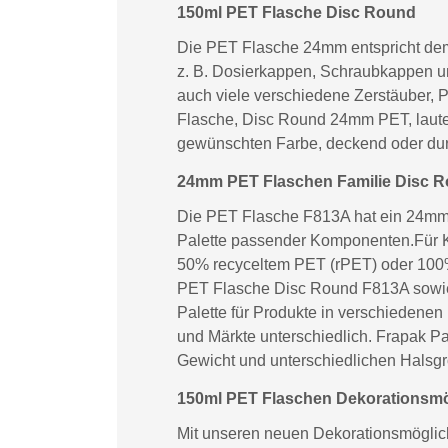
150ml PET Flasche Disc Round
Die PET Flasche 24mm entspricht dem 
z. B. Dosierkappen, Schraubkappen un
auch viele verschiedene Zerstäuber, 
Flasche, Disc Round 24mm PET, lautet 
gewünschten Farbe, deckend oder dur
24mm PET Flaschen Familie Disc 
Die PET Flasche F813A hat ein 24mm G
Palette passender Komponenten.Für Ku
50% recyceltem PET (rPET) oder 100% 
PET Flasche Disc Round F813A sowie 
Palette für Produkte in verschiedenen
und Märkte unterschiedlich. Frapak P
Gewicht und unterschiedlichen Halsg
150ml PET Flaschen Dekorationsmög
Mit unseren neuen Dekorationsmöglichk