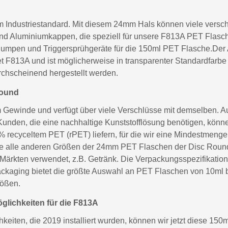
Industriestandard. Mit diesem 24mm Hals können viele versch
d Aluminiumkappen, die speziell für unsere F813A PET Flasch
Pumpen und Triggersprühgeräte für die 150ml PET Flasche.Der 
F813A und ist möglicherweise in transparenter Standardfarbe (k
chscheinend hergestellt werden.
Round
ewinde und verfügt über viele Verschlüsse mit demselben. Auf
nden, die eine nachhaltige Kunststofflösung benötigen, könn
recyceltem PET (rPET) liefern, für die wir eine Mindestmeng
alle anderen Größen der 24mm PET Flaschen der Disc Round F
 Märkten verwendet, z.B. Getränk. Die Verpackungsspezifikatio
ackaging bietet die größte Auswahl an PET Flaschen von 10ml 
rößen.
lichkeiten für die F813A
eiten, die 2019 installiert wurden, können wir jetzt diese 150