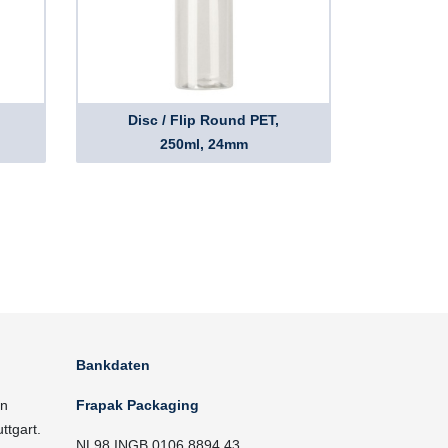
Disc / Flip Round PET,
250ml, 24mm
Bankdaten
in
Frapak Packaging
ttgart.
NL98 INGB 0106 8894 43