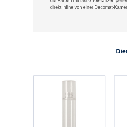
die Farben mit fast 0 Toleranzen perf
direkt inline von einer Decomat-Kamer
Die