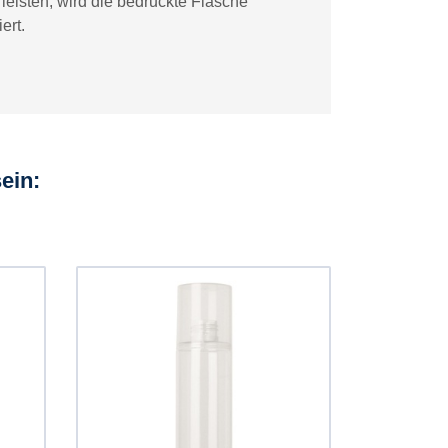
leisten, wird die bedruckte Flasche
ert.
ein: