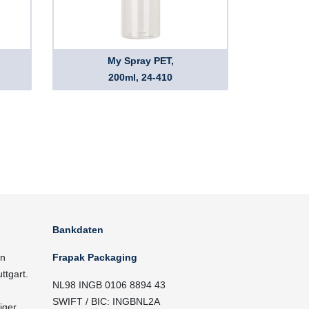
My Spray PET,
200ml, 24-410
Bankdaten
in
Frapak Packaging
ttgart.
NL98 INGB 0106 8894 43
SWIFT / BIC: INGBNL2A
iger