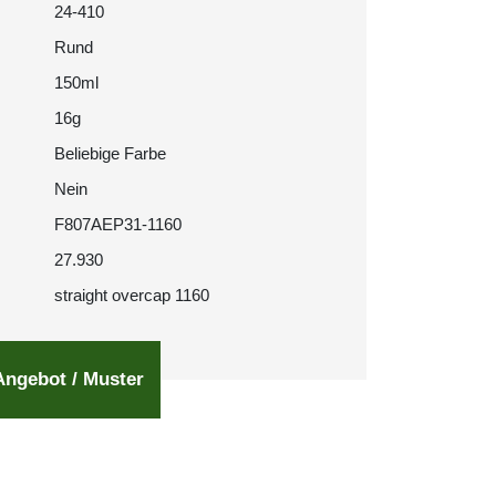
24-410
Rund
150ml
16g
Beliebige Farbe
Nein
F807AEP31-1160
27.930
straight overcap 1160
Angebot / Muster