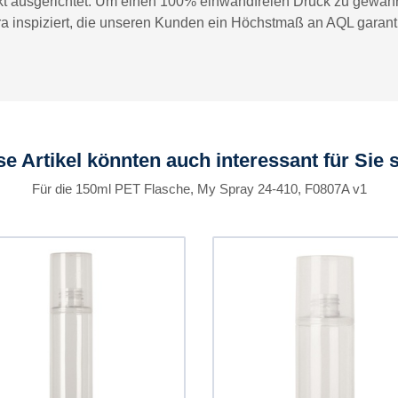
ekt ausgerichtet. Um einen 100% einwandfreien Druck zu gewähr
a inspiziert, die unseren Kunden ein Höchstmaß an AQL garanti
se Artikel könnten auch interessant für Sie s
Für die 150ml PET Flasche, My Spray 24-410, F0807A v1