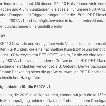
m Industriestandard. Mit diesem 24-410 Hals können viele vers
appen und Aluminiumkappen, die speziell für unsere F807A v1
uber, Pumpen und Triggersprühgeräte für die 150ml PET Flasch
tet F807A v1 und ist möglicherweise in transparenter Standardf
er durchscheinend hergestellt werden.
ray
P410 Gewinde und verfügt über viele Verschlüsse mit demselben
en.Für Kunden, die eine nachhaltige Kunststofflösung benötig
der 100% recyceltem PET (rPET) liefern, für die wir eine Mi
y F807A v1 sowie alle anderen Größen der 24-410 PET Flasc
 verschiedenen Märkten verwendet, z.B. Getränk. Die Verpackung
 Frapak Packaging bietet die größte Auswahl an PET Flaschen 
schiedlichen Halsgrößen.
lichkeiten für die F807A v1
eiten, die 2019 installiert wurden, können wir jetzt diese 150
eißfolienprägung anbieten. Da die 6 Farben in einem Durchgang