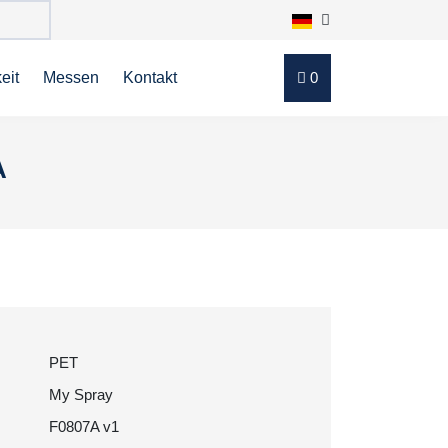
eit
Messen
Kontakt
0
A
PET
My Spray
F0807A v1