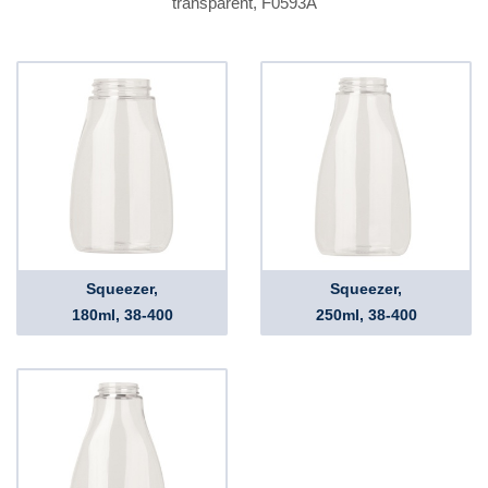
transparent, F0593A
Squeezer,
Squeezer,
180ml, 38-400
250ml, 38-400