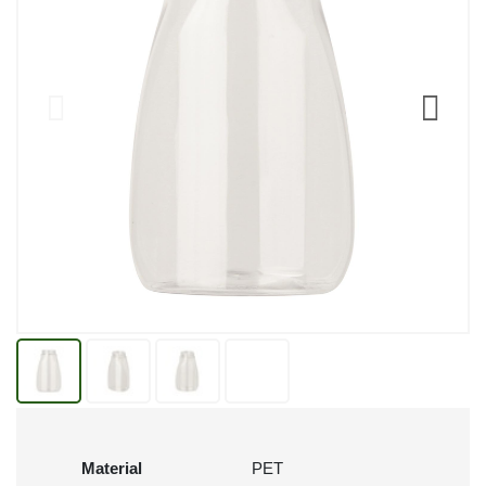
Material
PET