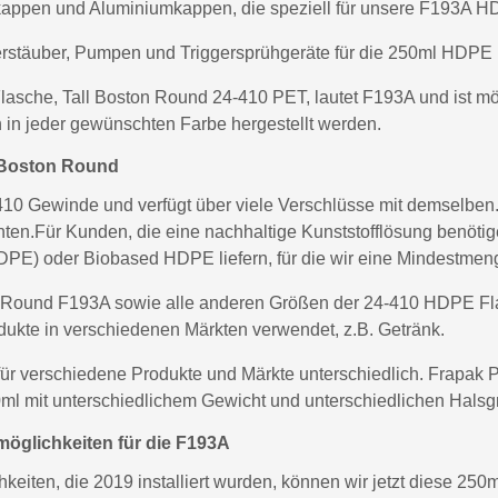
kappen und Aluminiumkappen, die speziell für unsere F193A H
erstäuber, Pumpen und Triggersprühgeräte für die 250ml HDPE 
lasche, Tall Boston Round 24-410 PET, lautet F193A und ist mö
nn in jeder gewünschten Farbe hergestellt werden.
l Boston Round
0 Gewinde und verfügt über viele Verschlüsse mit demselben. A
en.Für Kunden, die eine nachhaltige Kunststofflösung benötig
E) oder Biobased HDPE liefern, für die wir eine Mindestmen
 Round F193A sowie alle anderen Größen der 24-410 HDPE Fla
rodukte in verschiedenen Märkten verwendet, z.B. Getränk.
für verschiedene Produkte und Märkte unterschiedlich. Frapak 
l mit unterschiedlichem Gewicht und unterschiedlichen Halsg
öglichkeiten für die F193A
eiten, die 2019 installiert wurden, können wir jetzt diese 25