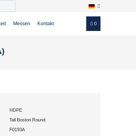
eit
Messen
Kontakt
0
A)
HDPE
Tall Boston Round
F0193A