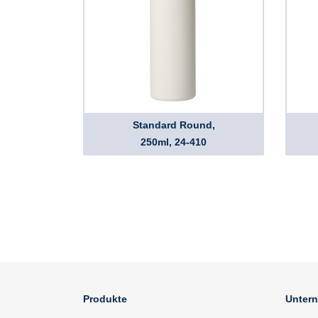
Standard Round,
250ml, 24-410
Produkte
Unter