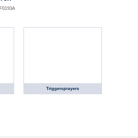
, F0193A
Triggersprayers