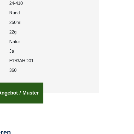
24-410
Rund
250ml
22g
Natur
Ja
F193AHD01
360
Angebot / Muster
eren