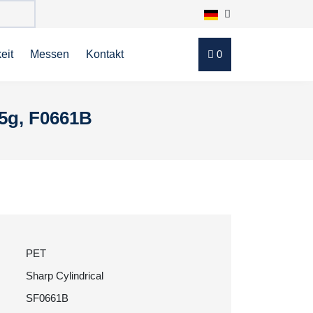
eit
Messen
Kontakt
0
 5g, F0661B
PET
Sharp Cylindrical
SF0661B