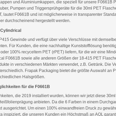
appen und Aluminiumkappen, die speziell für unsere F0661B P
uber, Pumpen und Triggersprühgeräte für die 30ml PET Flasche
 lautet F0661B und ist möglicherweise in transparenter Standard
er durchscheinend hergestellt werden.
Cylindrical
15 Gewinde und verfügt über viele Verschlüsse mit demselben.
en. Für Kunden, die eine nachhaltige Kunststofflösung benöti
der 100% recyceltem PET (rPET) liefern, für die wir eine Mi
cal F0661B sowie alle anderen Größen der 18-415 PET Flaschen
rodukte in verschiedenen Märkten verwendet, z.B. Getränk. Die V
erschiedlich. Frapak Packaging bietet die größte Auswahl an 
schiedlichen Halsgrößen.
ichkeiten für die F0661B
eiten, die 2019 installiert wurden, können wir jetzt diese 30m
eißfolienprägung anbieten. Da die 6 Farben in einem Durchgang
ekt ausgerichtet. Um einen 100% einwandfreien Druck zu gewähr
a inspiziert, die unseren Kunden ein Höchstmaß an AQL garanti