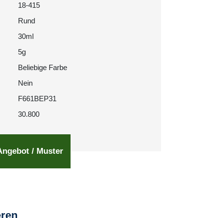
18-415
Rund
30ml
5g
Beliebige Farbe
Nein
F661BEP31
30.800
Angebot / Muster
eren