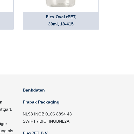
Flex Oval rPET,
30ml, 18-415
Bankdaten
in
Frapak Packaging
ttgart.
NL98 INGB 0106 8894 43
SWIFT / BIC: INGBNL2A
iger
ung als
FlexPET B.V.