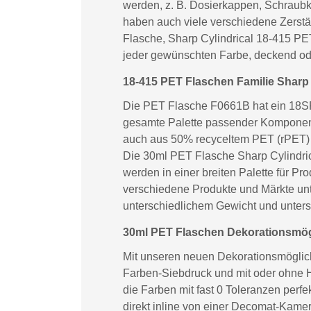
werden, z. B. Dosierkappen, Schraubk
haben auch viele verschiedene Zerstä
Flasche, Sharp Cylindrical 18-415 PET,
jeder gewünschten Farbe, deckend od
18-415 PET Flaschen Familie Sharp 
Die PET Flasche F0661B hat ein 18SP4
gesamte Palette passender Komponent
auch aus 50% recyceltem PET (rPET) o
Die 30ml PET Flasche Sharp Cylindri
werden in einer breiten Palette für P
verschiedene Produkte und Märkte unt
unterschiedlichem Gewicht und unter
30ml PET Flaschen Dekorationsmögl
Mit unseren neuen Dekorationsmöglichk
Farben-Siebdruck und mit oder ohne H
die Farben mit fast 0 Toleranzen perf
direkt inline von einer Decomat-Kamer