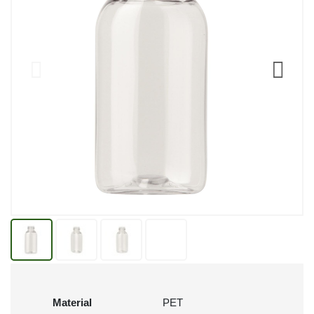
Material
PET