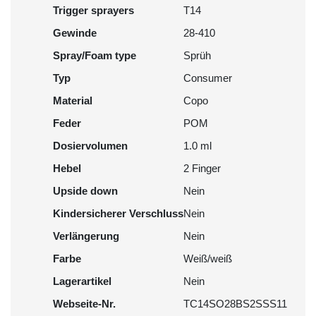
Trigger sprayers
T14
Gewinde
28-410
Spray/Foam type
Sprüh
Typ
Consumer
Material
Copo
Feder
POM
Dosiervolumen
1.0 ml
Hebel
2 Finger
Upside down
Nein
Kindersicherer Verschluss
Nein
Verlängerung
Nein
Farbe
Weiß/weiß
Lagerartikel
Nein
Webseite-Nr.
TC14SO28BS2SSS11