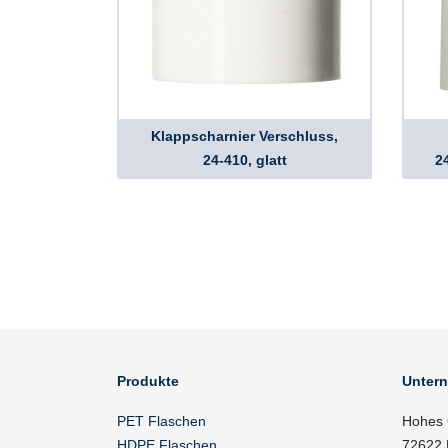
Klappscharnier Verschluss,
24-410, glatt
24
Produkte
Unter
PET Flaschen
Hohes 
HDPE Flaschen
72622 