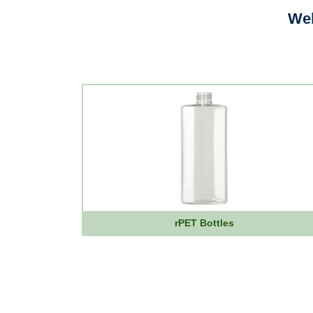
Wel
rPET Bottles