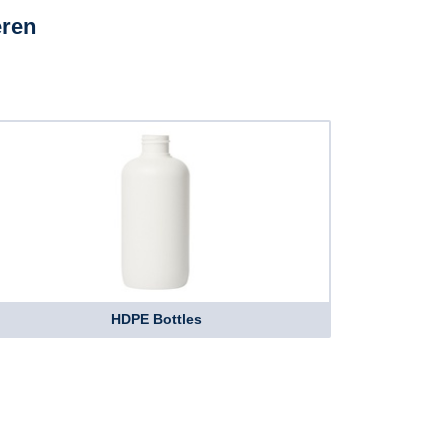
eren
HDPE Bottles