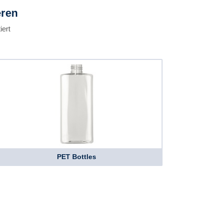
eren
iert
PET Bottles