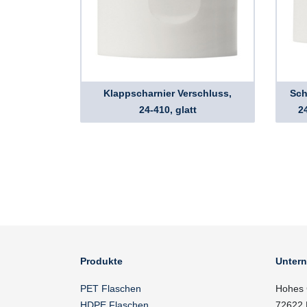
Klappscharnier Verschluss,
Sch
24-410, glatt
24
Produkte
Unter
PET Flaschen
Hohes 
HDPE Flaschen
72622 