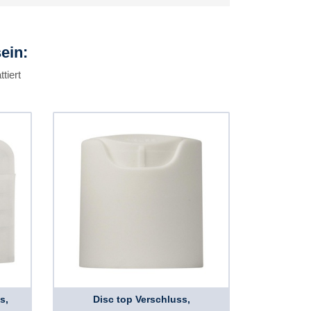
ein:
tiert
s,
Disc top Verschluss,