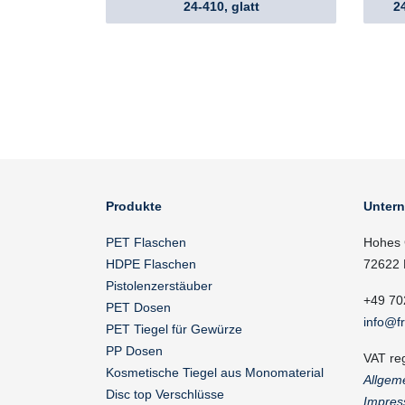
24-410, glatt
24
Produkte
Unter
PET Flaschen
Hohes 
HDPE Flaschen
72622 
Pistolenzerstäuber
+49 70
PET Dosen
info@f
PET Tiegel für Gewürze
PP Dosen
VAT re
Kosmetische Tiegel aus Monomaterial
Allgem
Disc top Verschlüsse
Impres