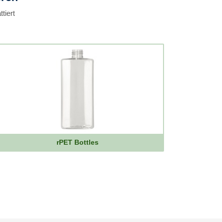
tiert
rPET Bottles