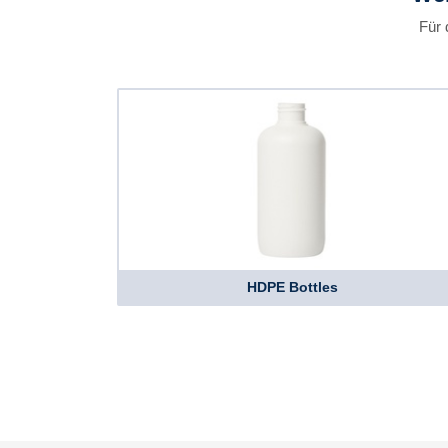
Für 
HDPE Bottles