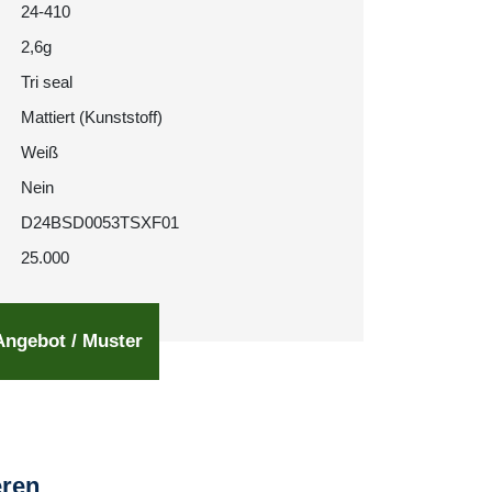
24-410
2,6g
Tri seal
Mattiert (Kunststoff)
Weiß
Nein
D24BSD0053TSXF01
25.000
Angebot / Muster
eren