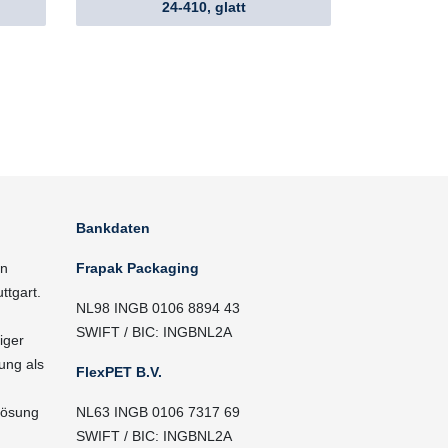
24-410, glatt
Bankdaten
in
Frapak Packaging
ttgart.
NL98 INGB 0106 8894 43
SWIFT / BIC: INGBNL2A
iger
ung als
FlexPET B.V.
Lösung
NL63 INGB 0106 7317 69
SWIFT / BIC: INGBNL2A