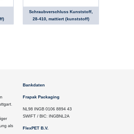
Schraubverschluss Kunststoff,
ff)
28-410, mattiert (kunststoff)
Bankdaten
in
Frapak Packaging
ttgart.
NL98 INGB 0106 8894 43
SWIFT / BIC: INGBNL2A
iger
ung als
FlexPET B.V.