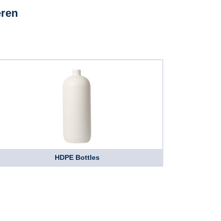
eren
HDPE Bottles