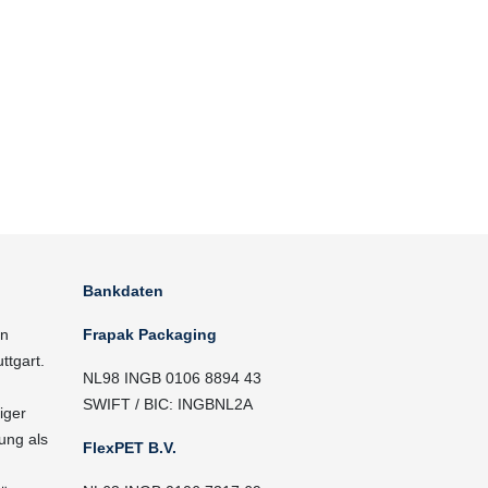
Bankdaten
in
Frapak Packaging
ttgart.
NL98 INGB 0106 8894 43
SWIFT / BIC: INGBNL2A
iger
ung als
FlexPET B.V.