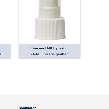
,
Fine mist MK7, plastic,
ll)
24-410, plastic geriffelt
Bankdaten