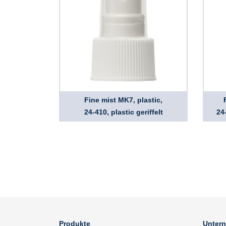
Fine mist MK7, plastic,
24-410, plastic geriffelt
24
Produkte
Unter