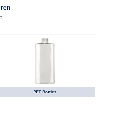
eren
pe
PET Bottles