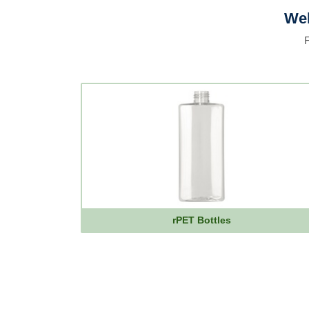
Wel
F
rPET Bottles