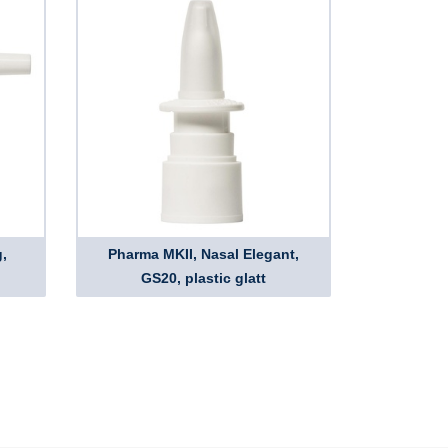
,
Pharma MKII, Nasal Elegant,
GS20, plastic glatt