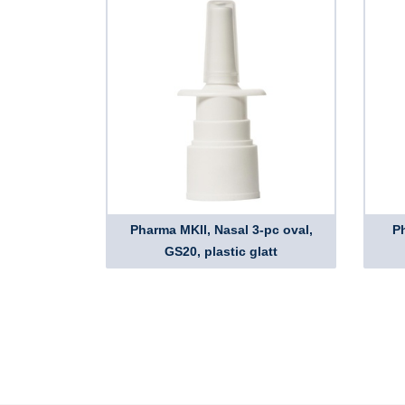
Pharma MKII, Nasal 3-pc oval,
P
GS20, plastic glatt