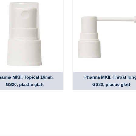
harma MKII, Topical 16mm,
Pharma MKII, Throat long
GS20, plastic glatt
GS20, plastic glatt