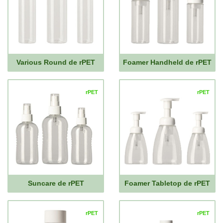
Various Round de rPET
Foamer Handheld de rPET
rPET
rPET
Suncare de rPET
Foamer Tabletop de rPET
rPET
rPET