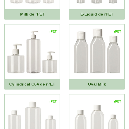
Milk de rPET
E-Liquid de rPET
rPET
rPET
Cylindrical C84 de rPET
Oval Milk
rPET
rPET