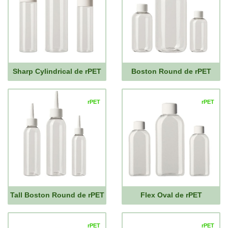
Sharp Cylindrical de rPET
Boston Round de rPET
rPET
rPET
Tall Boston Round de rPET
Flex Oval de rPET
rPET
rPET