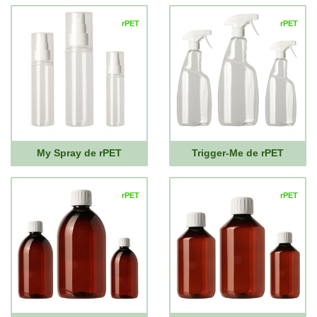
rPET
rPET
My Spray de rPET
Trigger-Me de rPET
rPET
rPET