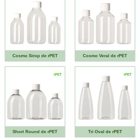
Cosmo Sirop de rPET
Cosmo Veral de rPET
rPET
rPET
Short Round de rPET
Tri Oval de rPET