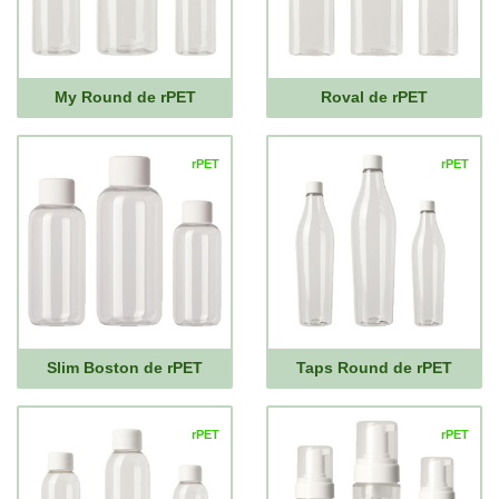
My Round de rPET
Roval de rPET
rPET
rPET
Slim Boston de rPET
Taps Round de rPET
rPET
rPET