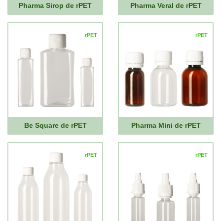
Pharma Sirop de rPET
Pharma Veral de rPET
rPET
rPET
Be Square de rPET
Pharma Mini de rPET
rPET
rPET