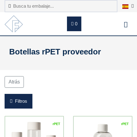
0
Botellas rPET proveedor
Atrás
Filtros
rPET
rPET