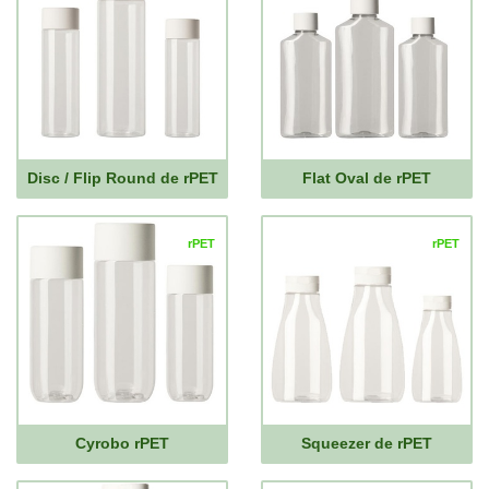
Disc / Flip Round de rPET
Flat Oval de rPET
rPET
rPET
Cyrobo rPET
Squeezer de rPET