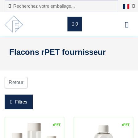
0
Flacons rPET fournisseur
Retour
Filtres
rPET
rPET