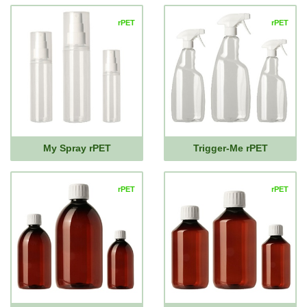
rPET
rPET
My Spray rPET
Trigger-Me rPET
rPET
rPET