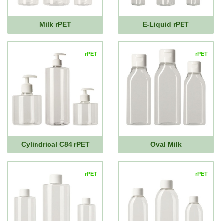
Milk rPET
E-Liquid rPET
rPET
rPET
Cylindrical C84 rPET
Oval Milk
rPET
rPET