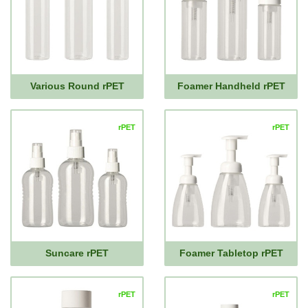
Various Round rPET
Foamer Handheld rPET
rPET
rPET
Suncare rPET
Foamer Tabletop rPET
rPET
rPET