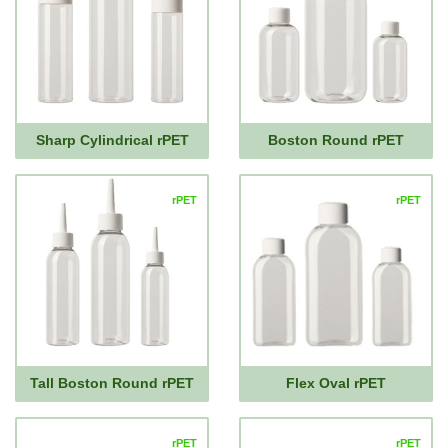
Sharp Cylindrical rPET
Boston Round rPET
rPET
rPET
Tall Boston Round rPET
Flex Oval rPET
rPET
rPET