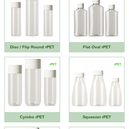
Disc / Flip Round rPET
Flat Oval rPET
rPET
rPET
Cyrobo rPET
Squeezer rPET