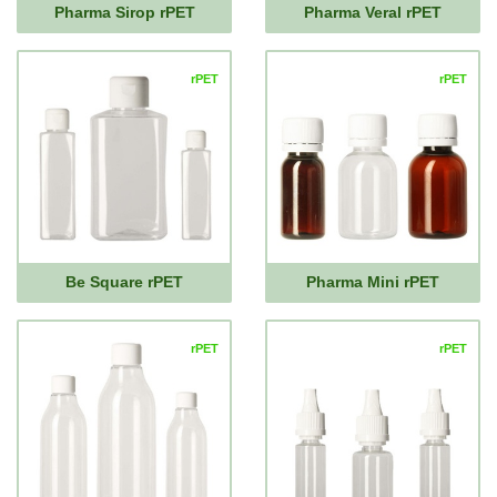
Pharma Sirop rPET
Pharma Veral rPET
rPET
rPET
Be Square rPET
Pharma Mini rPET
rPET
rPET