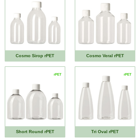
Cosmo Sirop rPET
Cosmo Veral rPET
rPET
rPET
Short Round rPET
Tri Oval rPET