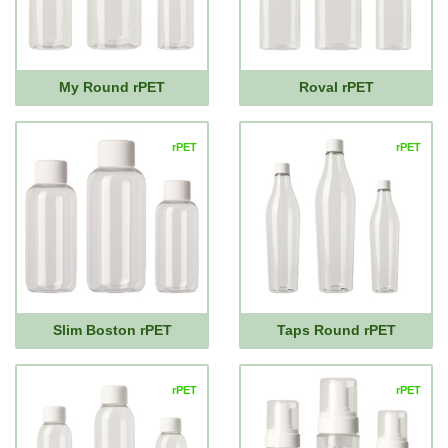
My Round rPET
Roval rPET
rPET
rPET
Slim Boston rPET
Taps Round rPET
rPET
rPET