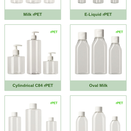
Milk rPET
E-Liquid rPET
rPET
rPET
Cylindrical C84 rPET
Oval Milk
rPET
rPET