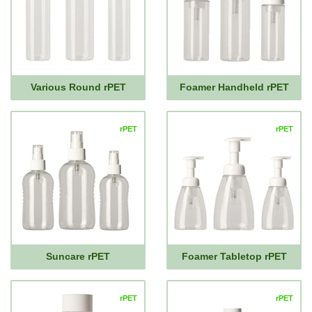
Various Round rPET
Foamer Handheld rPET
rPET
rPET
Suncare rPET
Foamer Tabletop rPET
rPET
rPET