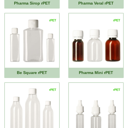
Pharma Sirop rPET
Pharma Veral rPET
rPET
rPET
Be Square rPET
Pharma Mini rPET
rPET
rPET