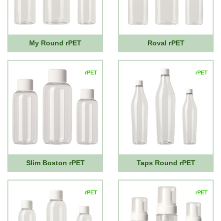
My Round rPET
Roval rPET
rPET
rPET
Slim Boston rPET
Taps Round rPET
rPET
rPET