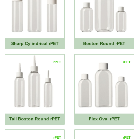
Sharp Cylindrical rPET
Boston Round rPET
rPET
rPET
Tall Boston Round rPET
Flex Oval rPET
rPET
rPET