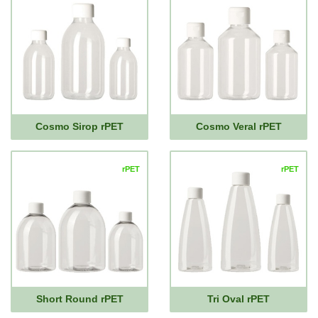
Cosmo Sirop rPET
Cosmo Veral rPET
rPET
rPET
Short Round rPET
Tri Oval rPET