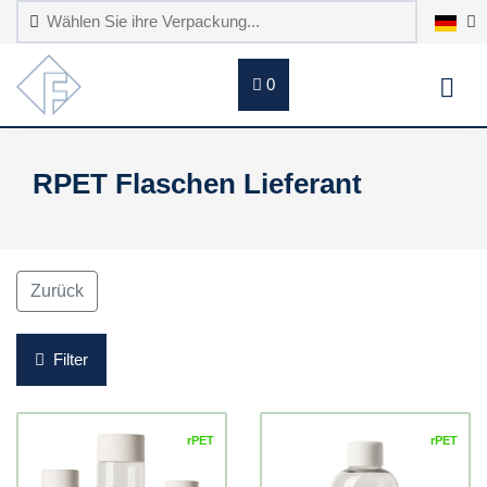
0
RPET Flaschen Lieferant
Zurück
Filter
rPET
rPET