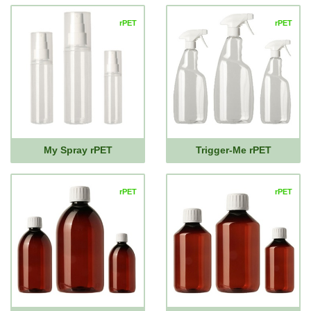
rPET
rPET
My Spray rPET
Trigger-Me rPET
rPET
rPET