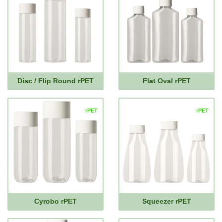
Disc / Flip Round rPET
Flat Oval rPET
rPET
rPET
Cyrobo rPET
Squeezer rPET