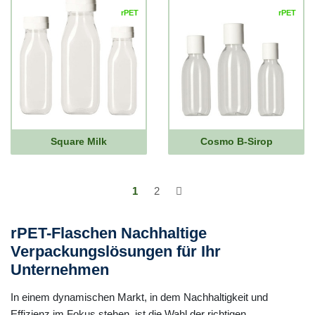
rPET
rPET
Square Milk
Cosmo B-Sirop
1
2
rPET-Flaschen Nachhaltige
Verpackungslösungen für Ihr
Unternehmen
In einem dynamischen Markt, in dem Nachhaltigkeit und
Effizienz im Fokus stehen, ist die Wahl der richtigen