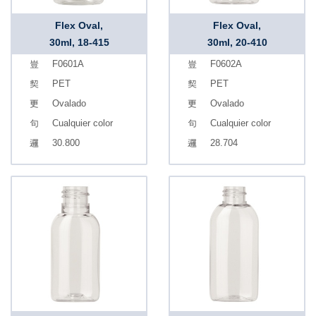
Flex Oval,
Flex Oval,
30ml, 18-415
30ml, 20-410
F0601A
F0602A
PET
PET
Ovalado
Ovalado
Cualquier color
Cualquier color
30.800
28.704